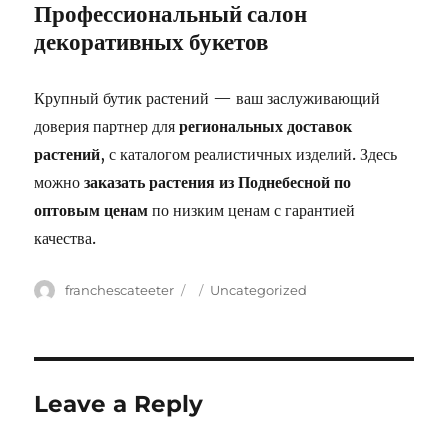
Профессиональный салон
декоративных букетов
Крупный бутик растений — ваш заслуживающий
доверия партнер для
региональных доставок
растений
, с каталогом реалистичных изделий. Здесь
можно
заказать растения из Поднебесной по
оптовым ценам
по низким ценам с гарантией
качества.
Author
franchescateeter
Posted
Categories
Uncategorized
on
Leave a Reply