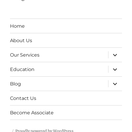
Home
About Us
expand
Our Services
child
menu
expand
Education
child
menu
expand
Blog
child
menu
Contact Us
Become Associate
Proudly powered by WordPress