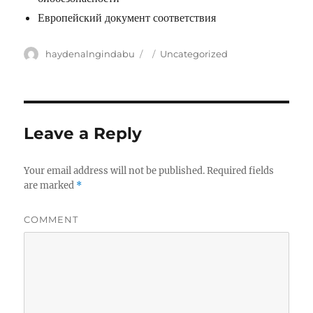
Европейский документ соответствия
Author
haydenalngindabu
Posted
Categories
Uncategorized
on
Leave a Reply
Your email address will not be published.
Required fields
are marked
*
COMMENT