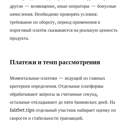
другие — возмещение, иные операторы — бонусные
начисления. Необходимо проверять условия:
требование по обороту, период применения и
пороговый платёж сказываются на реальную ценность
продукта.
Платежи и темп рассмотрения
Моментальные платежи — ведущий из главных
критериев определения. Отдельные платформы
обрабатывают запросы за считанные секунд,
остальные откладывают до пяти банковских дней. На
fairbet.tips отдельный участник набирает оценку по
скорости и стабильности транзакций.