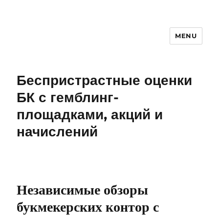
MENU
Беспристрастные оценки
БК с гемблинг-
площадками, акций и
начислений
Независимые обзоры
букмекерских контор с