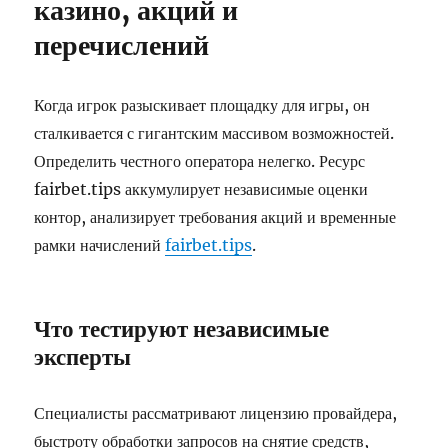
казино, акций и
перечислений
Когда игрок разыскивает площадку для игры, он
сталкивается с гигантским массивом возможностей.
Определить честного оператора нелегко. Ресурс
fairbet.tips аккумулирует независимые оценки
контор, анализирует требования акций и временные
рамки начислений
fairbet.tips
.
Что тестируют независимые
эксперты
Специалисты рассматривают лицензию провайдера,
быстроту обработки запросов на снятие средств,