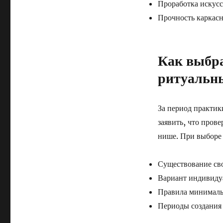
Проработка искусс
Прочность каркас
Как выбра
ритуальн
За период практик
заявить, что пров
нише. При выборе 
Существование сво
Вариант индивиду
Правила минималь
Периоды создания