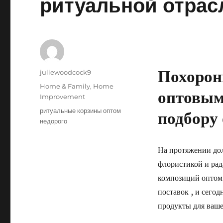
ритуальной отрас
Похорон
Author
juliewoodcock9
Posted
Categories
Home & Family, Home
оптовым
on
Improvement
Tags
ритуальные корзины оптом
подбору
недорого
На протяжении до
флористикой и рад
композиций оптом 
поставок , и сего
продукты для ваше