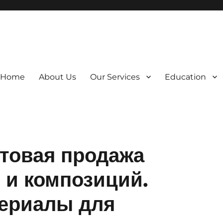
Home
About Us
Our Services
Education
птовая продажа
 и композиций.
териалы для