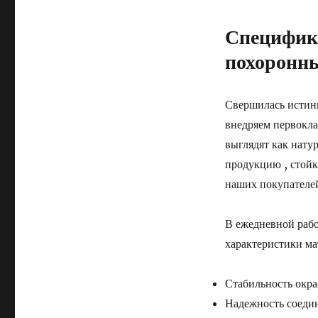
Специфик
похоронны
Свершилась истинн
внедряем первокла
выглядят как нату
продукцию , стойк
наших покупателей
В ежедневной раб
характеристики ма
Стабильность окра
Надежность соеди