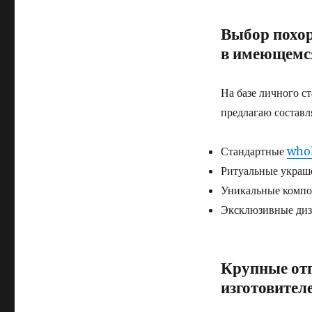
Выбор похор
в имеющемс
На базе личного с
предлагаю составл
Стандартные
whol
Ритуальные украш
Уникальные компо
Эксклюзивные диз
Крупные отг
изготовител