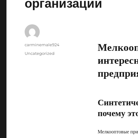
организации
Мелкооп
Author
carminemale924
Posted
Categories
Uncategorized
интерес
on
предпри
Синтетиче
почему эт
Мелкооптовые прио