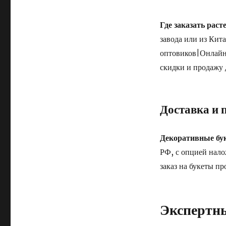
Где заказать рас
завода или из Кит
оптовиков|Онлайн
скидки и продажу 
Доставка и 
Декоративные бу
РФ, с опцией нал
заказ на букеты п
Экспертны