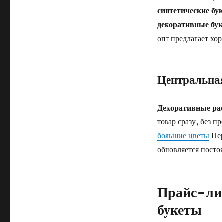
синтетические бу
декоративные бу
опт предлагает хо
Центральна
Декоративные рас
товар сразу, без 
большие цветы
Пер
обновляется посто
Прайс-лис
букеты