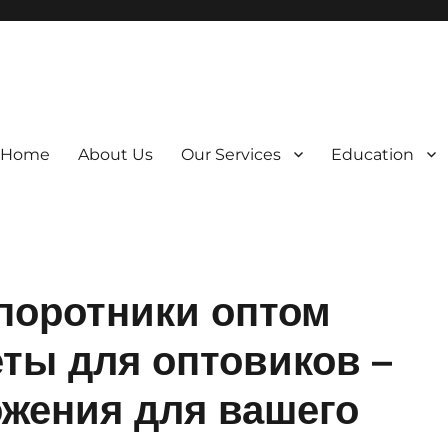
Home
About Us
Our Services
Education
поротники оптом
ты для оптовиков –
жения для вашего