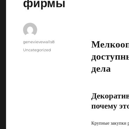
фирмы
Мелкооп
Author
genevievewalls8
Posted
Categories
Uncategorized
доступн
on
дела
Декоратив
почему эт
Крупные закупки р