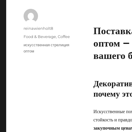
Поставк
Author
reinawienholt8
Posted
Categories
Food & Beverage, Coffee
оптом –
on
Tags
искусственная стрелиция
оптом
вашего 
Декоратив
почему эт
Искусственные пом
стойкость и правд
закупочным цена