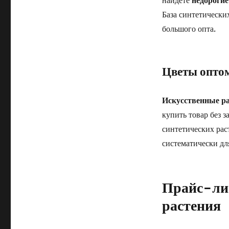
найдете
недорогие
База синтетически
большого опта.
Цветы оптом
Искусственные ра
купить товар без 
синтетических рас
систематически дл
Прайс-лис
растения