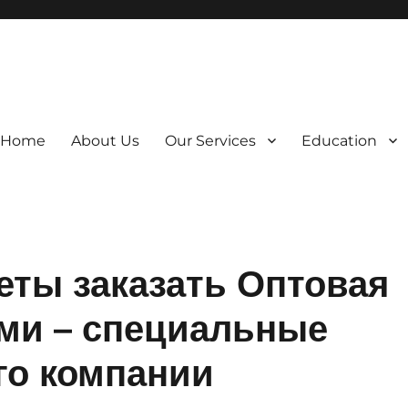
Home
About Us
Our Services
Education
еты заказать Оптовая
ми – специальные
го компании