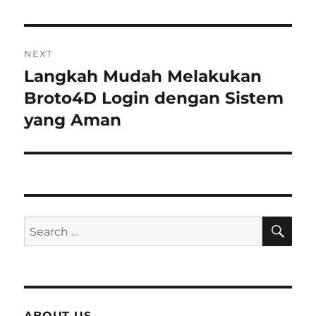
NEXT
Langkah Mudah Melakukan
Next
Broto4D Login dengan Sistem
post:
yang Aman
SE
Search
for:
ABOUT US