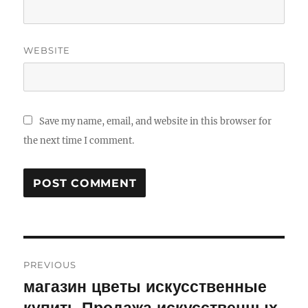
WEBSITE
Save my name, email, and website in this browser for
the next time I comment.
Post
PREVIOUS
navigation
магазин цветы искусственные
Previous
post: