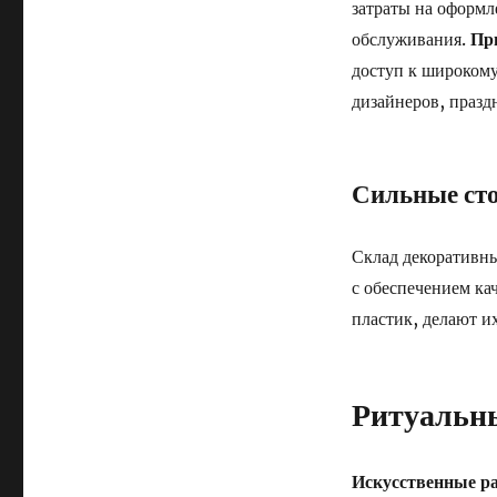
затраты на оформл
обслуживания.
Пр
доступ к широком
дизайнеров, празд
Сильные ст
Склад декоративны
с обеспечением кач
пластик, делают и
Ритуальны
Искусственные ра