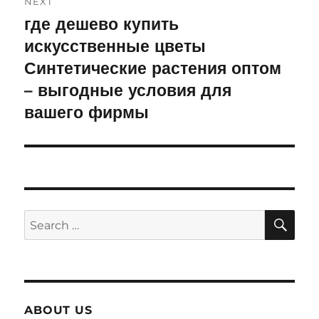
NEXT
где дешево купить
Next
искусственные цветы
post:
Синтетические растения оптом
– выгодные условия для
вашего фирмы
SE
Search
for:
ABOUT US