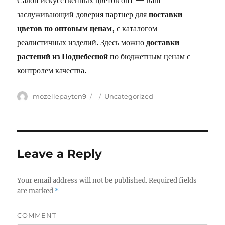
Салон искусственных цветов опт — ваш
заслуживающий доверия партнер для
поставки
цветов по оптовым ценам
, с каталогом
реалистичных изделий. Здесь можно
доставки
растений из Поднебесной
по бюджетным ценам с
контролем качества.
Author
mozellepayten9
Posted
Categories
Uncategorized
on
Leave a Reply
Your email address will not be published.
Required fields
are marked
*
COMMENT