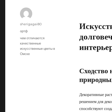
Искусст
Author
sherigagai80
Posted
Categories
ортф
долгове
on
Tags
чем отличаются
качественные
интерье
искусственные цветы в
Омске
Сходство 
природны
Декоративные раст
решением для дек
способствуют созд