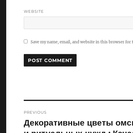
WEBSITE
Save my name, email, and website in this browser for
Post
PREVIOUS
navigation
Декоративные цветы омск
Previous
post: