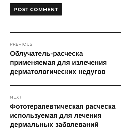
Post
PREVIOUS
navigation
Облучатель-расческа
Previous
применяемая для излечения
post:
дерматологических недугов
NEXT
Фототерапевтическая расческа
Next
используемая для лечения
post:
дермальных заболеваний