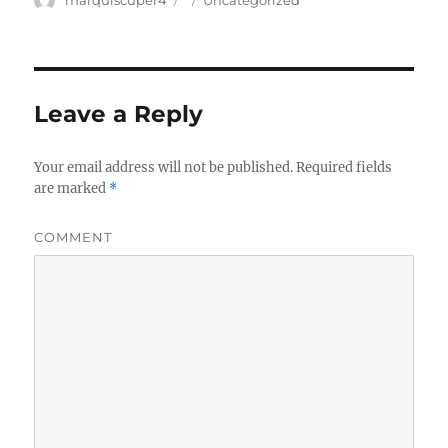
Author
marquiscuper4
Posted
Categories
Uncategorized
on
Leave a Reply
Your email address will not be published.
Required fields
are marked
*
COMMENT