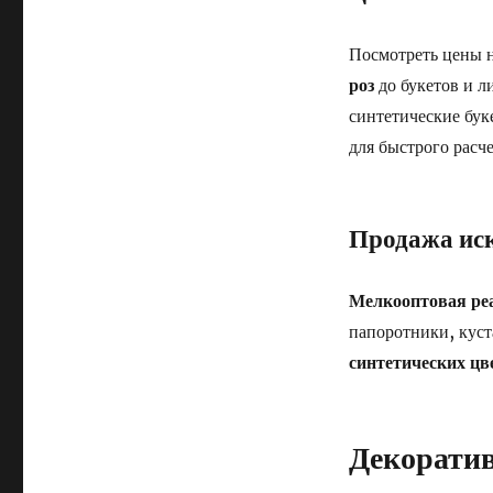
Посмотреть цены 
роз
до букетов и л
синтетические бук
для быстрого расч
Продажа иск
Мелкооптовая ре
папоротники, куст
синтетических цв
Декоратив