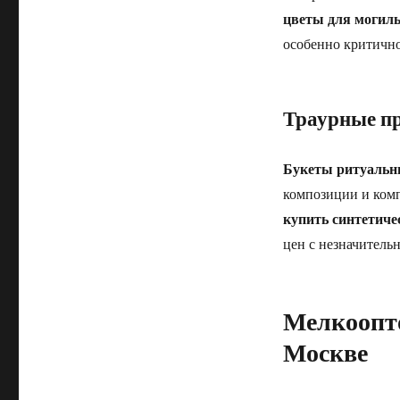
цветы для могил
особенно критичн
Траурные пр
Букеты ритуальн
композиции и комп
купить синтетиче
цен с незначитель
Мелкоопто
Москве