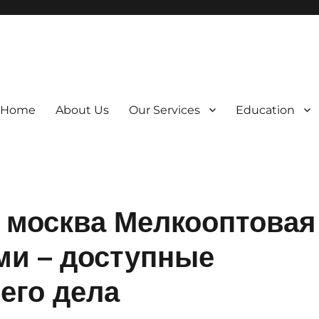
Home
About Us
Our Services
Education
у москва Мелкооптовая
ми – доступные
его дела