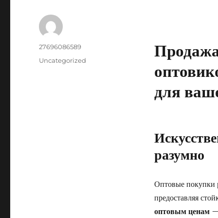
Продажа
Author
27696086589
Posted
Categories
Uncategorized
оптовик
on
для ваше
Искусстве
разумно
Оптовые покупки р
предоставляя стой
оптовым ценам
— 