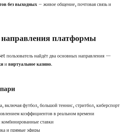
тов без выходных
– живое общение, почтовая связь и
 направления платформы
et пользователь найдёт два основных направления —
ки
и
виртуальное казино
.
 пари
а, включая футбол, большой теннис, стритбол, киберспорт
новлением коэффициентов в реальном времени
 комбинированные ставки
ика и прямые эфиры