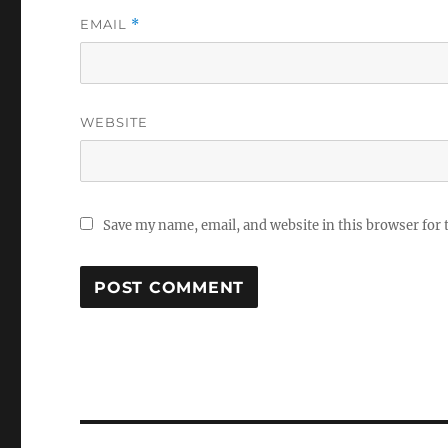
EMAIL
*
WEBSITE
Save my name, email, and website in this browser for
Post