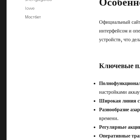
Особенн
Posted
Categories
lowe
on
Tags
Мостбет
Официальный сай
интерфейсом и опе
устройств, что дел
Ключевые п
Полнофункциона
настройками аккау
Широкая линия с
Разнообразие аза
времени.
Регулярные акци
Оперативные тра