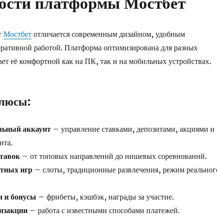
ости платформы Мостбет
т
Мостбет
отличается современным дизайном, удобным
ративной работой. Платформа оптимизирована для разных
ает её комфортной как на ПК, так и на мобильных устройствах.
люсы:
льный аккаунт
– управление ставками, депозитами, акциями и
нта.
тавок
– от топовых направлений до нишевых соревнований.
ртных игр
– слоты, традиционные развлечения, режим реальног
и и бонусы
– фрибеты, кэшбэк, награды за участие.
нзакции
– работа с известными способами платежей.