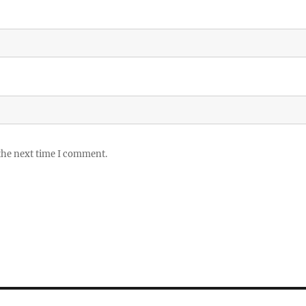
 the next time I comment.