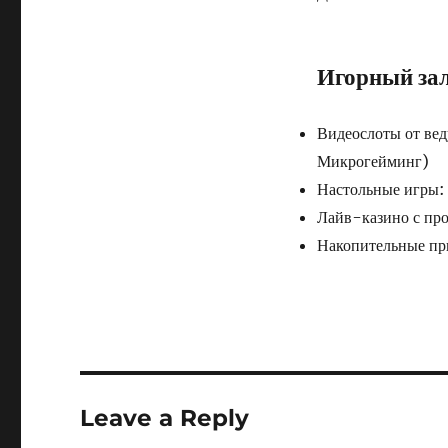
Игорный за
Видеослоты от ве
Микрогейминг)
Настольные игры: 
Лайв-казино с пр
Накопительные пр
Leave a Reply