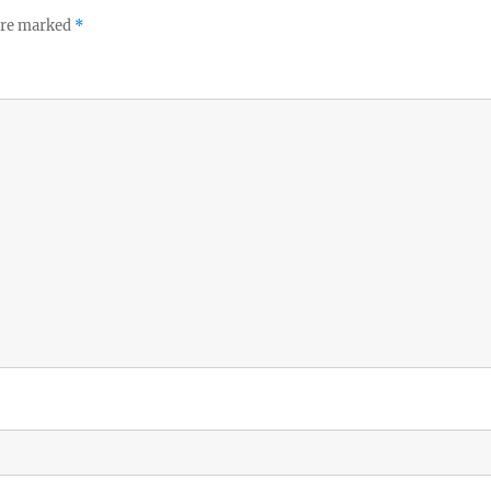
 are marked
*