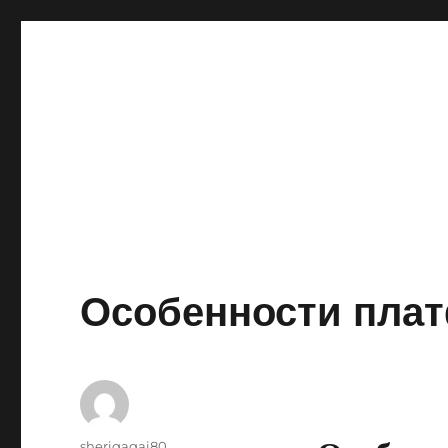
Особенности пла
Author
sherigagai80