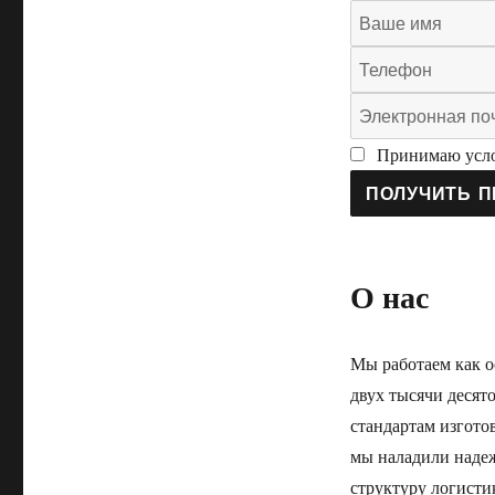
Принимаю усло
ПОЛУЧИТЬ П
О нас
Мы работаем как 
двух тысячи десят
стандартам изгото
мы наладили наде
структуру логисти