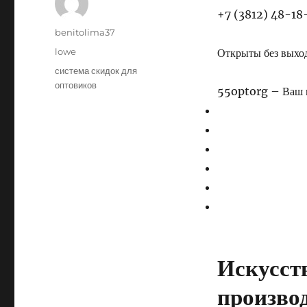
+7 (3812) 48-18-4
Author
benitolima37
Posted
Categories
lowe
Открыты без выход
on
Tags
система скидок для
оптовиков
55optorg – Ваш н
Искусст
произво