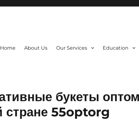
Home
About Us
Our Services
Education
ативные букеты опто
й стране 55optorg