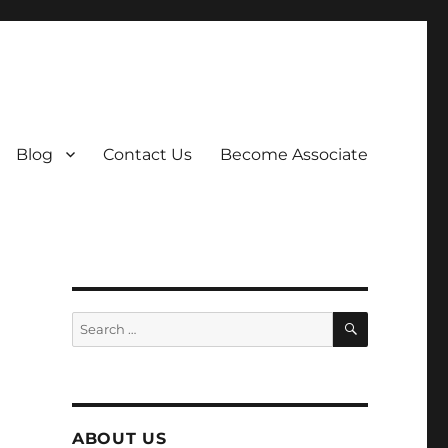
Blog
Contact Us
Become Associate
м
SEARCH
Search
for:
ABOUT US