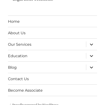
Home
About Us
expand
Our Services
child
menu
expand
Education
child
menu
expand
Blog
child
menu
Contact Us
Become Associate