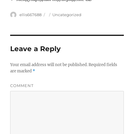
Author
ellis667688
Posted
Categories
Uncategorized
on
Leave a Reply
Your email address will not be published.
Required fields
are marked
*
COMMENT