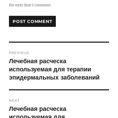
the next time I comment.
Post
PREVIOUS
navigation
Лечебная расческа
Previous
используемая для терапии
post:
эпидермальных заболеваний
NEXT
Лечебная расческа
Next
используемая для
post: