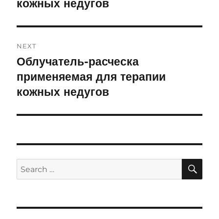
кожных недугов
NEXT
Облучатель-расческа
Next
применяемая для терапии
post:
кожных недугов
SE
Search
for: