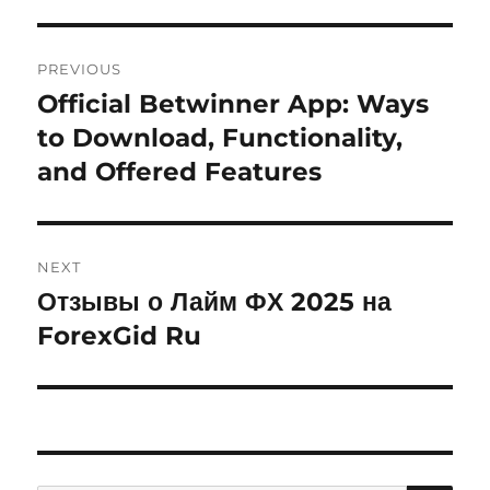
Post
PREVIOUS
navigation
Official Betwinner App: Ways
Previous
to Download, Functionality,
post:
and Offered Features
NEXT
Отзывы о Лайм ФХ 2025 на
Next
ForexGid Ru
post: