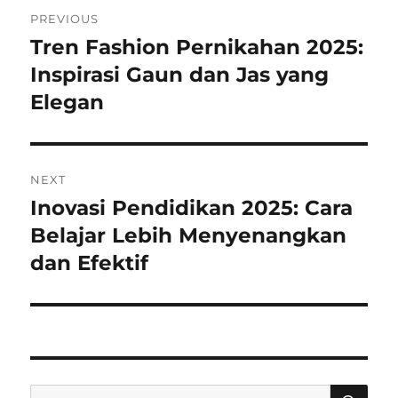
Post
PREVIOUS
navigation
Tren Fashion Pernikahan 2025:
Previous
Inspirasi Gaun dan Jas yang
post:
Elegan
NEXT
Inovasi Pendidikan 2025: Cara
Next
Belajar Lebih Menyenangkan
post:
dan Efektif
SE
Search