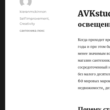
AVKstud
Author
kieranmckinnon
Posted
Categories
Self Improvement,
освещен
on
Creativity
Tags
сантехника люкс
Когда приходит вр
годы и при этом б
менее значимым во
магазин сантехник
сосредоточенный н
без малого десяти
60 мировых марок 
недвижимости, ди
Почему ст