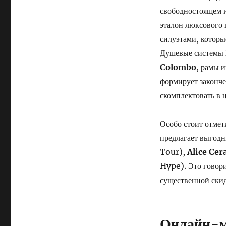
свободностоящем
эталон люксового 
силуэтами, котор
Душевые системы
Colombo
, рамы 
формирует законч
скомплектовать в 
Особо стоит отмет
предлагает выгод
Tour),
Alice Cer
Hype). Это говори
существенной скид
Онлайн-м