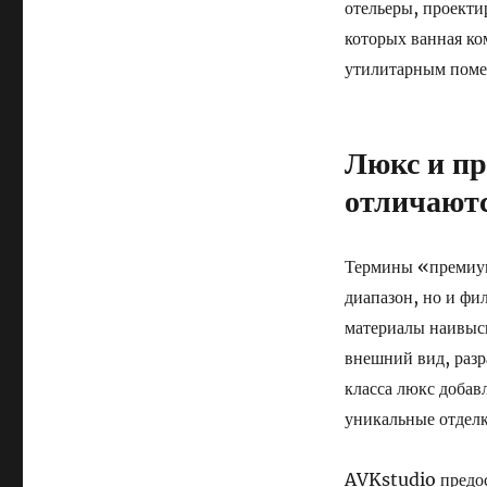
отельеры, проекти
которых ванная ко
утилитарным пом
Люкс и пр
отличаютс
Термины «премиум
диапазон, но и фи
материалы наивысш
внешний вид, разр
класса люкс добав
уникальные отделк
AVKstudio предост