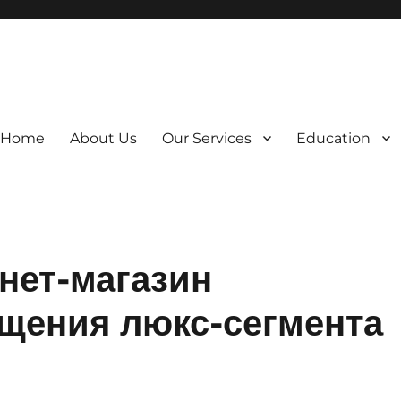
Home
About Us
Our Services
Education
нет-магазин
ещения люкс-сегмента