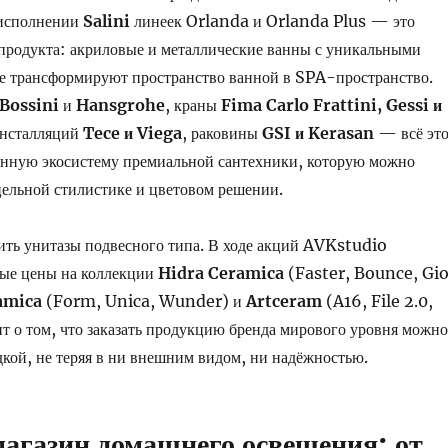
 исполнении
Salini
линеек Orlanda и Orlanda Plus — это
продукта: акриловые и металлические ванны с уникальными
ые трансформируют пространство ванной в SPA-пространство.
Bossini
и
Hansgrohe
, краны
Fima Carlo Frattini, Gessi и
инсталляций
Tece и Viega
, раковины
GSI и Kerasan
— всё эт
енную экосистему премиальной сантехники, которую можно
цельной стилистике и цветовом решении.
ить унитазы подвесного типа. В ходе акций AVKstudio
ные цены на коллекции
Hidra Ceramica
(Faster, Bounce, Gio
amica
(Form, Unica, Wunder) и
Artceram
(A16, File 2.0,
т о том, что заказать продукцию бренда мирового уровня можно
кой, не теряя в ни внешним видом, ни надёжностью.
агазин домашнего освещения: от