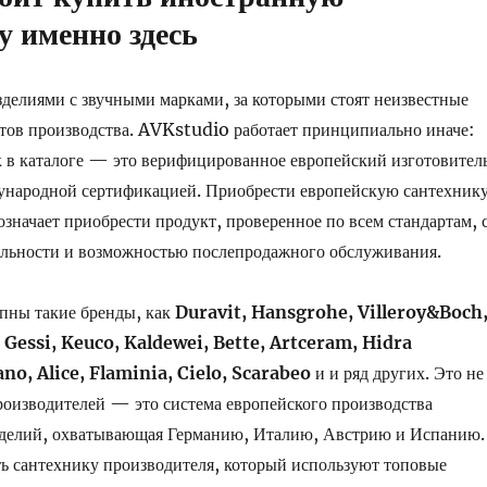
у именно здесь
делиями с звучными марками, за которыми стоят неизвестные
ртов производства. AVKstudio работает принципиально иначе:
 в каталоге — это верифицированное европейский изготовител
дународной сертификацией. Приобрести европейскую сантехник
значает приобрести продукт, проверенное по всем стандартам, 
альности и возможностью послепродажного обслуживания.
пны такие бренды, как
Duravit, Hansgrohe, Villeroy&Boch
 Gessi, Keuco, Kaldewei, Bette, Artceram, Hidra
no, Alice, Flaminia, Cielo, Scarabeo
и и ряд других. Это не
роизводителей — это система европейского производства
зделий, охватывающая Германию, Италию, Австрию и Испанию.
ь сантехнику производителя, который используют топовые