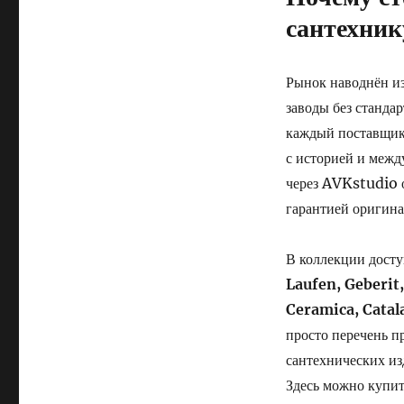
сантехник
Рынок наводнён из
заводы без станда
каждый поставщик
с историей и меж
через AVKstudio о
гарантией оригин
В коллекции досту
Laufen, Geberit,
Ceramica, Catala
просто перечень п
сантехнических и
Здесь можно купит