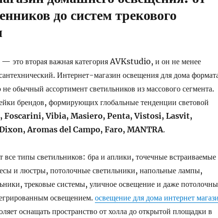
тенников до систем трекового
я
— это вторая важная категория AVKstudio, и он не менее
сантехнический. Интернет-магазин освещения для дома формат
не обычный ассортимент светильников из массового сегмента.
нейки брендов, формирующих глобальные тенденции световой
, Foscarini, Vibia, Masiero, Penta, Vistosi, Lasvit,
 Dixon, Aromas del Campo, Faro, MANTRA
.
т все типы светильников: бра и аплики, точечные встраиваемые
есы и люстры, потолочные светильники, напольные лампы,
ьники, трековые системы, уличное освещение и даже потолочны
тегрированным освещением.
освещение для дома интернет магаз
оляет оснащать пространство от холла до открытой площадки в