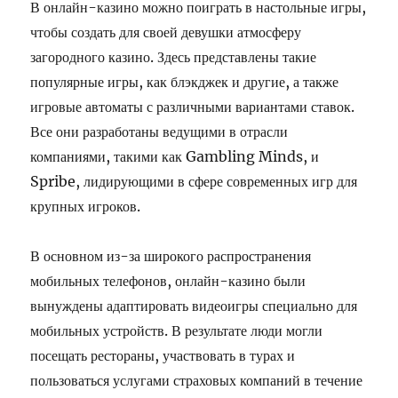
В онлайн-казино можно поиграть в настольные игры,
чтобы создать для своей девушки атмосферу
загородного казино. Здесь представлены такие
популярные игры, как блэкджек и другие, а также
игровые автоматы с различными вариантами ставок.
Все они разработаны ведущими в отрасли
компаниями, такими как Gambling Minds, и
Spribe, лидирующими в сфере современных игр для
крупных игроков.
В основном из-за широкого распространения
мобильных телефонов, онлайн-казино были
вынуждены адаптировать видеоигры специально для
мобильных устройств. В результате люди могли
посещать рестораны, участвовать в турах и
пользоваться услугами страховых компаний в течение