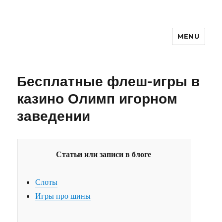
MENU
Бесплатные флеш-игры в
казино Олимп игорном
заведении
Статьи или записи в блоге
Слоты
Игры про шины