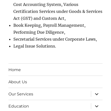
Cost Accounting System, Various
Certification Services under Goods & Services
Act (GST) and Custom Act,
Book Keeping, Payroll Management,
Performing Due Diligence,
Secretarial Services under Corporate Laws,
Legal Issue Solutions.
Home
About Us
expand
Our Services
child
menu
expand
Education
child