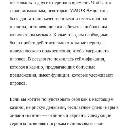
нескольких и других периодов времени. Чтобы это
стало возможным, некоторые MMORPG должны
быть достаточно качественными и иметь простые
правила, позволяющие им работать с небольшим
количеством музыки. Кроме того, им необходимо
было пройти действительно открытые периоды
поведенческого подкрепления, чтобы удерживать
игроков. В результате появилась геймификация,
которая в казино, предлагающих бонусные
предложения, имеет функции, которые удерживают
игроков.
Если вы хотите почувствовать себя как в настоящем
казино, не рискуя деньгами, бесплатные флеш-игры в
онлайн-казино — отличный вариант. Следующие
сервисы позволяют игрокам использовать свои