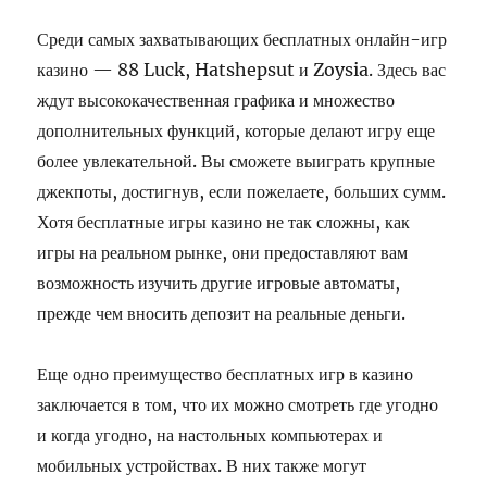
Среди самых захватывающих бесплатных онлайн-игр
казино — 88 Luck, Hatshepsut и Zoysia. Здесь вас
ждут высококачественная графика и множество
дополнительных функций, которые делают игру еще
более увлекательной. Вы сможете выиграть крупные
джекпоты, достигнув, если пожелаете, больших сумм.
Хотя бесплатные игры казино не так сложны, как
игры на реальном рынке, они предоставляют вам
возможность изучить другие игровые автоматы,
прежде чем вносить депозит на реальные деньги.
Еще одно преимущество бесплатных игр в казино
заключается в том, что их можно смотреть где угодно
и когда угодно, на настольных компьютерах и
мобильных устройствах. В них также могут