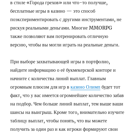
в стиле «Города грехов» или что-то получше,
бесплатные игры в казино — это способ
поэкспериментировать с другими инструментами, не
рискуя реальными деньгами. Многие MMORPG
также позволяют вам потренировать отличную
версию, чтобы вы могли играть на реальные деньги.
При выборе захватывающей игры в портфолио,
найдите информацию о её букмекерской конторе и
начните с количества линий выплат. Главным
огромным плюсом для игр в
казино Олимп
будет тот
факт, что у вас имеется огромнейшее количество забав
на подбор. Чем больше линий выплат, тем выше ваши
шансы на выигрыш. Кроме того, внимательно изучите
таблицу выплат, чтобы понять, что вы можете
получить за один раз и как игроки формируют свои