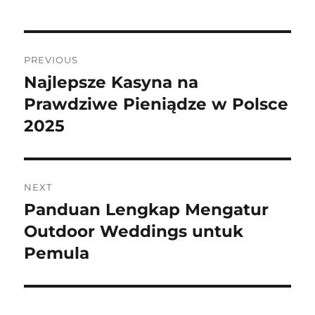
Post
PREVIOUS
navigation
Najlepsze Kasyna na
Previous
Prawdziwe Pieniądze w Polsce
post:
2025
NEXT
Panduan Lengkap Mengatur
Next
Outdoor Weddings untuk
post:
Pemula