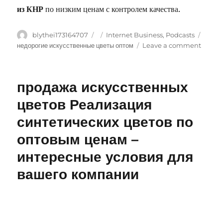
из КНР
по низким ценам с контролем качества.
Author
blythei173164707
Posted
Categories
Internet Business, Podcasts
Tags
on
недорогие искусственные цветы оптом
Leave a comment
on
искусс
растен
мелки
продажа искусственных
оптом
Мелкоо
цветов Реализация
реализ
синтетических цветов по
растен
–
оптовым ценам –
интере
услови
интересные условия для
для
вашего компании
вашего
органи