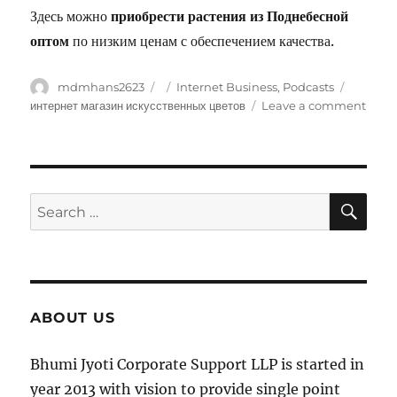
Здесь можно
приобрести растения из Поднебесной
оптом
по низким ценам с обеспечением качества.
Author
mdmhans2623
Posted
Categories
Internet Business, Podcasts
Tags
on
интернет магазин искусственных цветов
Leave a comment
on
прод
иску
цвето
Реал
SE
синте
Search
цвето
for:
по
опто
цена
–
инте
ABOUT US
усло
для
Bhumi Jyoti Corporate Support LLP is started in
ваше
комп
year 2013 with vision to provide single point