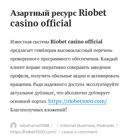
Азартный ресурс
Riobet
casino official
Известная система
Riobet casino official
предлагает гемблерам высококлассный перечень
проверенного программного обеспечения. Каждый
клиент вправе оперативно совершить заведение
профиля, получить обильные акции и активировать
вращения. Ради надежного доступа эксплуатируйте
актуальное дубликат, что абсолютно дублирует
основной портал.
https://riobet1000.com/
Благополучных вложений!
Author
latiaharrell068
Posted
Categories
Internet Business, Podcasts
Tags
on
https://riobet1000.com/
Leave a comment
on