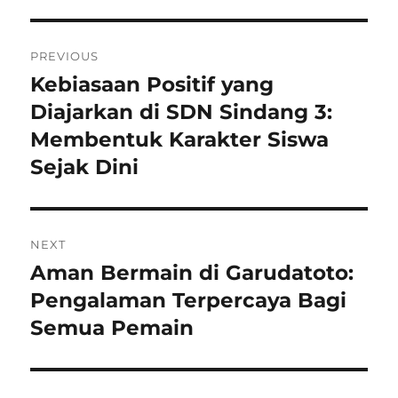
Post
PREVIOUS
navigation
Kebiasaan Positif yang
Previous
Diajarkan di SDN Sindang 3:
post:
Membentuk Karakter Siswa
Sejak Dini
NEXT
Aman Bermain di Garudatoto:
Next
Pengalaman Terpercaya Bagi
post:
Semua Pemain