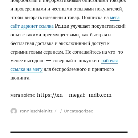
подробными и информативными описаниями товаров
и проверенными и честными отзывами покупателей,
чтобы выбрать идеальный товар. Подписка на
мега
сайт даркнет ссылка
Prime улучшает покупательский
опыт с такими преимуществами, как быстрая и
бесплатная доставка и эксклюзивный доступ к
стриминговым сервисам. Не соглашайтесь на что-то
менее выгодное — совершайте покупки с
рабочая
ссылка на мегу
для беспроблемного и приятного
шопинга.
мега войти: https://xn--megab-mdb.com
Author
ronnieschleinitz
Posted
Categories
Uncategorized
on