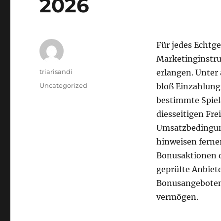
2026
Für jedes Echtge
Marketinginstru
Author
triarisandi
erlangen. Unter
Posted
Categories
Uncategorized
bloß Einzahlung
on
bestimmte Spiel
diesseitigen Fre
Umsatzbedingu
hinweisen ferne
Bonusaktionen o
geprüfte Anbiet
Bonusangeboten,
vermögen.