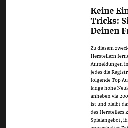
Keine Ei
Tricks: S
Deinen F
Zu diesem zweck
Herstellern fern
Anmeldungen in 
jedes die Regist
folgende Top Aus
lange hohe Neuk
anheben via 200 
ist und bleibt d
des Herstellers 
Spielangebot, i