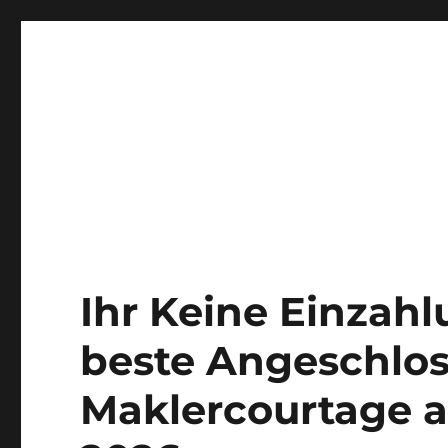
Ihr Keine Einzah
beste Angeschlos
Maklercourtage a