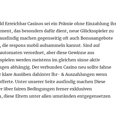
ld Erreichbar Casinos sei ein Prämie ohne Einzahlung ih
ment, das besonders dafür dient, neue Glücksspieler zu
 ausfindig machen gegenseitig oft auch Bonusangebote
, die respons mobil aufsammeln kannst. Sind auf
automaten verordnet, aber diese Gewinne aus
ispielen werden meistens im gleichen sinne aktiv
ngen abhängig.
Der verbunden Casino neu sollte fahne
r klare Ausüben dahinter Ihr- & Auszahlungen wenn
fferte. Unter unserer Seite ausfindig machen Diese
er über fairen Bedingungen ferner exklusiven
 diese Eltern unter allen umständen entgegensetzen