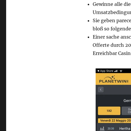
Gewinne alle di
Umsatzbedingung
Sie geben parece
bloß so folgende
Einer sache ansc
Offerte durch 20
Erreichbar Casin