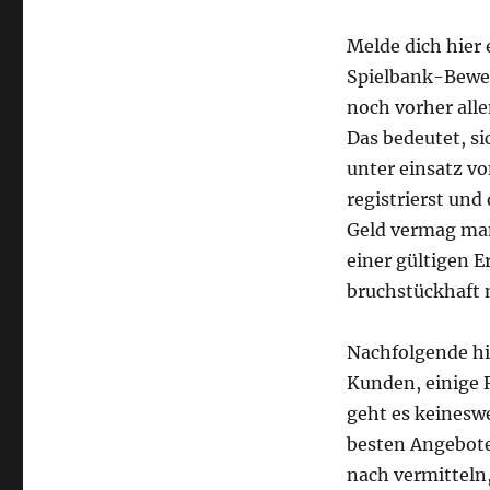
Melde dich hier 
Spielbank-Bewer
noch vorher all
Das bedeutet, sic
unter einsatz vo
registrierst und
Geld vermag man
einer gültigen Er
bruchstückhaft 
Nachfolgende hi
Kunden, einige 
geht es keinesw
besten Angebot
nach vermitteln,