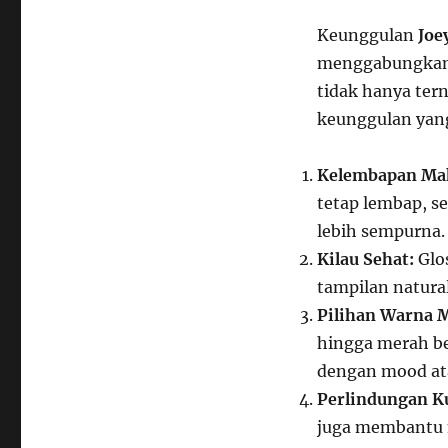
Keunggulan
Joe
menggabungkan f
tidak hanya tern
keunggulan yang
Kelembapan Ma
tetap lembap, s
lebih sempurna.
Kilau Sehat:
Glos
tampilan natura
Pilihan Warna 
hingga merah b
dengan mood ata
Perlindungan Ku
juga membantu m