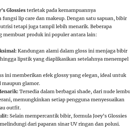
y’s Glossies
terletak pada kemampuannya
ungsi lip care dan makeup. Dengan satu sapuan, bibir
utrisi tetapi juga tampil lebih menarik. Beberapa
 membuat produk ini populer antara lain:
ksimal:
Kandungan alami dalam gloss ini menjaga bibir
ehingga lipstik yang diaplikasikan setelahnya menempel
s ini memberikan efek glossy yang elegan, ideal untuk
l maupun glamor.
Menarik:
Tersedia dalam berbagai shade, dari nude lemb
erani, memungkinkan setiap pengguna menyesuaikan
u outfit.
lit:
Selain mempercantik bibir, formula Joey’s Glossies
elindungi dari paparan sinar UV ringan dan polusi.