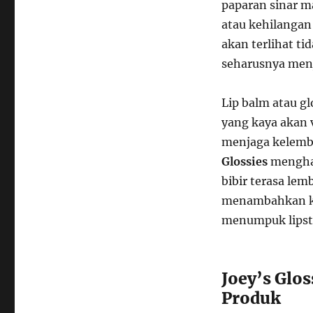
paparan sinar m
atau kehilangan 
akan terlihat ti
seharusnya men
Lip balm atau g
yang kaya akan 
menjaga kelembap
Glossies
menghad
bibir terasa lem
menambahkan ki
menumpuk lipsti
Joey’s Glo
Produk