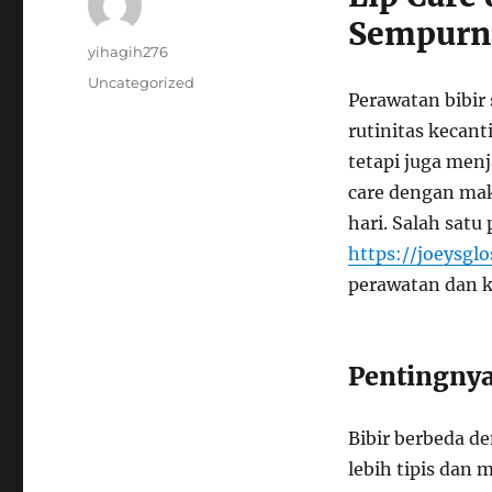
Sempurna
Author
yihagih276
Posted
Categories
Uncategorized
Perawatan bibir
on
rutinitas kecant
tetapi juga me
care dengan mak
hari. Salah satu
https://joeysglo
perawatan dan k
Pentingnya
Bibir berbeda d
lebih tipis dan 