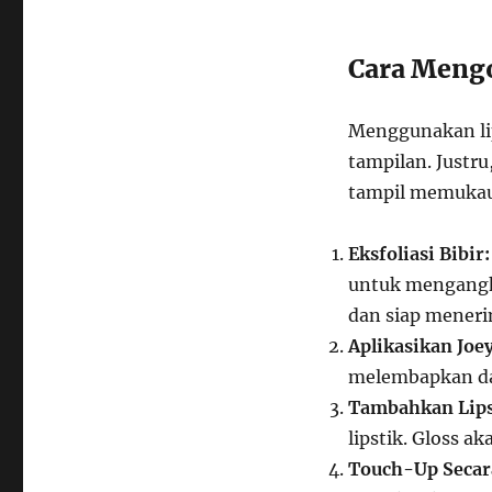
Cara Mengo
Menggunakan li
tampilan. Justru,
tampil memukau.
Eksfoliasi Bibir:
untuk mengangka
dan siap meneri
Aplikasikan Joey
melembapkan da
Tambahkan Lipst
lipstik. Gloss a
Touch-Up Secara