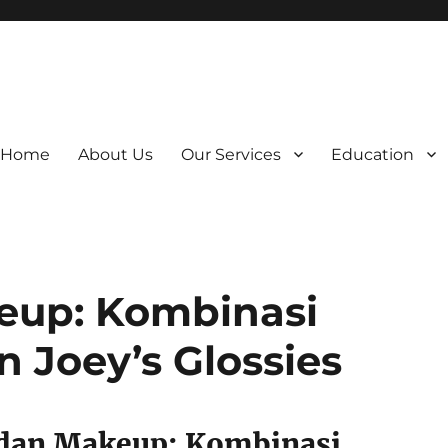
Home
About Us
Our Services
Education
eup: Kombinasi
Joey’s Glossies
 dan Makeup: Kombinasi