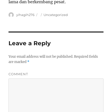
lama dan berkembang pesat.
Author
yihagih276
Posted
Categories
Uncategorized
on
Leave a Reply
Your email address will not be published.
Required fields
are marked
*
COMMENT