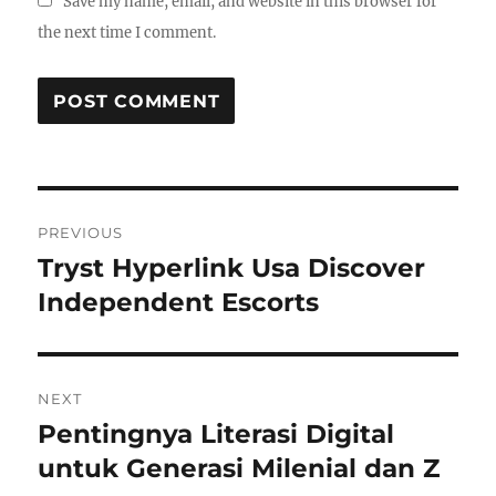
Save my name, email, and website in this browser for
the next time I comment.
Post
PREVIOUS
navigation
Tryst Hyperlink Usa Discover
Previous
Independent Escorts
post:
NEXT
Pentingnya Literasi Digital
Next
untuk Generasi Milenial dan Z
post: