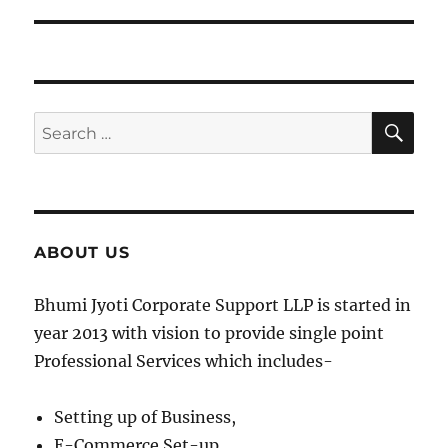
SE
Search
for:
ABOUT US
Bhumi Jyoti Corporate Support LLP is started in
year 2013 with vision to provide single point
Professional Services which includes-
Setting up of Business,
E-Commerce Set-up,