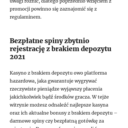
uwagi różnić, dlatego poprzednio wzięciem z
promocji powinno się zaznajomić się z
regulaminem.
Bezpłatne spiny zbytnio
rejestrację z brakiem depozytu
2021
Kasyno z brakiem depozytu owo platforma
hazardowa, jaka gwarantuje wygrywać
rzeczywiste pieniądze wyjąwszy płacenia
jakichkolwiek bądź środków gracza. W tejże
witrynie możesz odnaleźć najlepsze kasyna
oraz ich aktualne bonusy z brakiem depozytu –
darmowe spiny czy bezpłatną gotówkę za