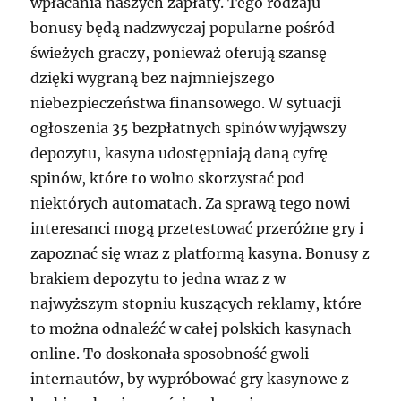
wpłacania naszych zapłaty. Tego rodzaju
bonusy będą nadzwyczaj popularne pośród
świeżych graczy, ponieważ oferują szansę
dzięki wygraną bez najmniejszego
niebezpieczeństwa finansowego. W sytuacji
ogłoszenia 35 bezpłatnych spinów wyjąwszy
depozytu, kasyna udostępniają daną cyfrę
spinów, które to wolno skorzystać pod
niektórych automatach. Za sprawą tego nowi
interesanci mogą przetestować przeróżne gry i
zapoznać się wraz z platformą kasyna. Bonusy z
brakiem depozytu to jedna wraz z w
najwyższym stopniu kuszących reklamy, które
to można odnaleźć w całej polskich kasynach
online. To doskonała sposobność gwoli
internautów, by wypróbować gry kasynowe z