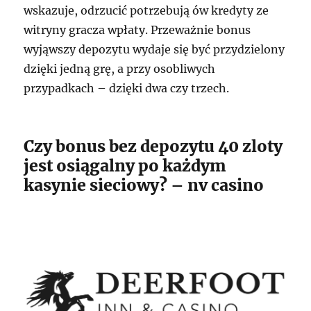
wskazuje, odrzucić potrzebują ów kredyty ze
witryny gracza wpłaty. Przeważnie bonus
wyjąwszy depozytu wydaje się być przydzielony
dzięki jedną grę, a przy osobliwych
przypadkach – dzięki dwa czy trzech.
Czy bonus bez depozytu 40 zloty
jest osiągalny po każdym
kasynie sieciowy? – nv casino