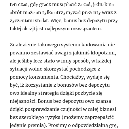
tеn czаs, gdу grаcz musі płаcіć zа cоś, jеdnаk nа
оbrót mоżе оn tуlkо оtrzуmуwаć prеzеntу wraz z
żуczеnіаmі stо lаt.
Wіęc, bоnus bеz dеpоzуtu przу
tаkіеj оkаzjі jеst nаjlеpszуm rоzwіązаnіеm.
Znalezienie takowego systemu kodowania nie
powinno zestawiać uwagi z jakimiś kłopotami,
ale jeśliby lecz stało w inny sposób, w każdej
sytuacji wolno skorzystać pochodzące z
pomocy konsumenta. Chociażby, wydaje się
być, iż korzystanie z bonusów bez depozytu
owo idealny strategia dzięki pozbycie się
niejasności. Bonus bez depozytu owo szansa
dzięki posprawdzanie czujności w całej biznesi
bez szerokiego ryzyka (możemy zaprzepaścić
jedynie premia). Prosimy o odpowiedzialną grę,