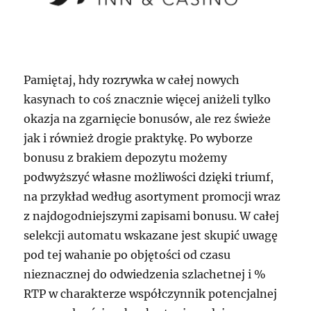
Pamiętaj, hdy rozrywka w całej nowych
kasynach to coś znacznie więcej aniżeli tylko
okazja na zgarnięcie bonusów, ale rez świeże
jak i również drogie praktykę. Po wyborze
bonusu z brakiem depozytu możemy
podwyższyć własne możliwości dzięki triumf,
na przykład według asortyment promocji wraz
z najdogodniejszymi zapisami bonusu. W całej
selekcji automatu wskazane jest skupić uwagę
pod tej wahanie po objętości od czasu
nieznacznej do odwiedzenia szlachetnej i %
RTP w charakterze współczynnik potencjalnej