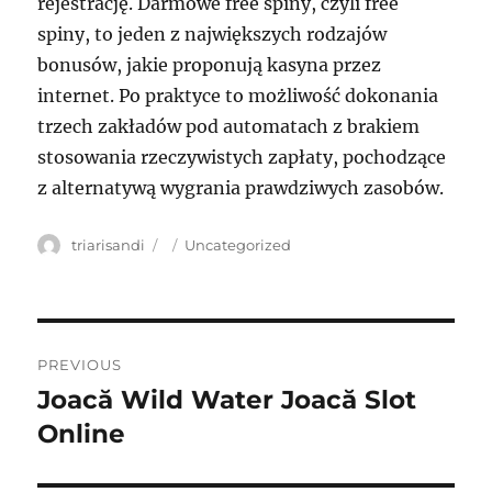
rejestrację. Darmowe free spiny, czyli free
spiny, to jeden z największych rodzajów
bonusów, jakie proponują kasyna przez
internet. Po praktyce to możliwość dokonania
trzech zakładów pod automatach z brakiem
stosowania rzeczywistych zapłaty, pochodzące
z alternatywą wygrania prawdziwych zasobów.
Author
triarisandi
Posted
Categories
Uncategorized
on
Post
PREVIOUS
navigation
Joacă Wild Water Joacă Slot
Previous
Online
post: