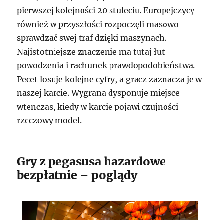
pierwszej kolejności 20 stuleciu. Europejczycy
również w przyszłości rozpoczęli masowo
sprawdzać swej traf dzięki maszynach.
Najistotniejsze znaczenie ma tutaj łut
powodzenia i rachunek prawdopodobieństwa.
Pecet losuje kolejne cyfry, a gracz zaznacza je w
naszej karcie. Wygrana dysponuje miejsce
wtenczas, kiedy w karcie pojawi czujności
rzeczowy model.
Gry z pegasusa hazardowe
bezpłatnie – poglądy