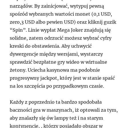
narządów. By zainicjować, wytypuj pewną
spośród wybranych wartości monet (0,1 USD,
zero,3 USD albo pewien USD) oraz kliknij guzik
“Spin”. Linie wypłat Mega Joker znajdują się
solidne, zatem odrzucić możesz wybrać cyfry
kreski do obstawienia. Aby uchwycić
dywergencje między wersjami, wystarczy
sprawdzić bezpłatne gry wideo w wirtualne
żetony. Uciecha kasynowa ma podobnie
progresywny jackpot, który jest w stanie spaść
na los szczęścia po przypadkowym czasie.
Każdy z poprzednio ta bardzo spodobała
baczności gra w maszynach, iż optowali za tym,
aby znalazły się ów lampy też i na starym
kontynencie, , którzy posiadało obszar w