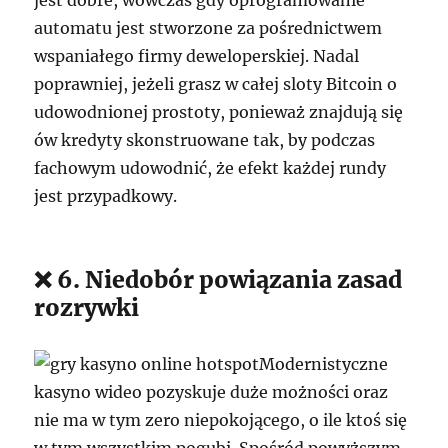
jest dobre, wówczas gdy oprogramowanie
automatu jest stworzone za pośrednictwem
wspaniałego firmy deweloperskiej. Nadal
poprawniej, jeżeli grasz w całej sloty Bitcoin o
udowodnionej prostoty, ponieważ znajdują się
ów kredyty skonstruowane tak, by podczas
fachowym udowodnić, że efekt każdej rundy
jest przypadkowy.
❌ 6. Niedobór powiązania zasad
rozrywki
Modernistyczne
kasyno wideo pozyskuje duże możności oraz
nie ma w tym zero niepokojącego, o ile ktoś się