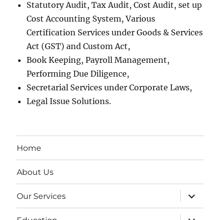
Statutory Audit, Tax Audit, Cost Audit, set up
Cost Accounting System, Various
Certification Services under Goods & Services
Act (GST) and Custom Act,
Book Keeping, Payroll Management,
Performing Due Diligence,
Secretarial Services under Corporate Laws,
Legal Issue Solutions.
Home
About Us
expand
Our Services
child
menu
expand