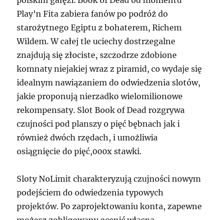
polskim gałęzi. Book of Dead od momentu
Play’n Fita zabiera fanów po podróż do
starożytnego Egiptu z bohaterem, Richem
Wildem. W całej tle uciechy dostrzegalne
znajdują się złociste, szczodrze zdobione
komnaty niejakiej wraz z piramid, co wydaje się
idealnym nawiązaniem do odwiedzenia slotów,
jakie proponują nierzadko wielomilionowe
rekompensaty. Slot Book of Dead rozgrywa
czujności pod planszy o pięć bębnach jak i
również dwóch rzędach, i umożliwia
osiągnięcie do pięć,000x stawki.
Sloty NoLimit charakteryzują czujności nowym
podejściem do odwiedzenia typowych
projektów. Po zaprojektowaniu konta, zapewne