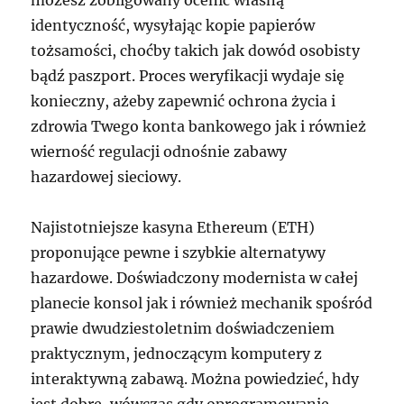
możesz zobligowany ocenić własną
identyczność, wysyłając kopie papierów
tożsamości, choćby takich jak dowód osobisty
bądź paszport. Proces weryfikacji wydaje się
konieczny, ażeby zapewnić ochrona życia i
zdrowia Twego konta bankowego jak i również
wierność regulacji odnośnie zabawy
hazardowej sieciowy.
Najistotniejsze kasyna Ethereum (ETH)
proponujące pewne i szybkie alternatywy
hazardowe. Doświadczony modernista w całej
planecie konsol jak i również mechanik spośród
prawie dwudziestoletnim doświadczeniem
praktycznym, jednoczącym komputery z
interaktywną zabawą. Można powiedzieć, hdy