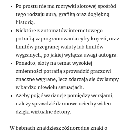
Po prostu nie ma rozrywki slotowej spośród
tego rodzaju aurą, grafiką oraz dogłębną
historią.
Niektóre z automatów internetowego
potrafią zaprogramowania cyfry kręceń, oraz
limitów przegranej waluty lub limitów
wygranych, po jakiej wyłącza uwagi autogra.
Ponadto, sloty na temat wysokiej
zmienności potrafią sprowadzić graczowi
znaczne wygrane, lecz zdarzają się ów lampy
w bardzo niewielu sytuacjach.
Ażeby pojąć wariancje pomiędzy wersjami,
należy sprawdzić darmowe uciechy wideo
dzięki wirtualne żetony.
W bębnach znajdziesz różnorodne znaki o