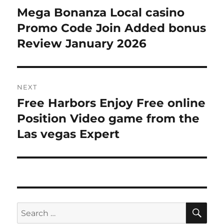
navigation
Mega Bonanza Local casino
Previous
Promo Code Join Added bonus
post:
Review January 2026
NEXT
Free Harbors Enjoy Free online
Next
Position Video game from the
post:
Las vegas Expert
SE
Search
for: