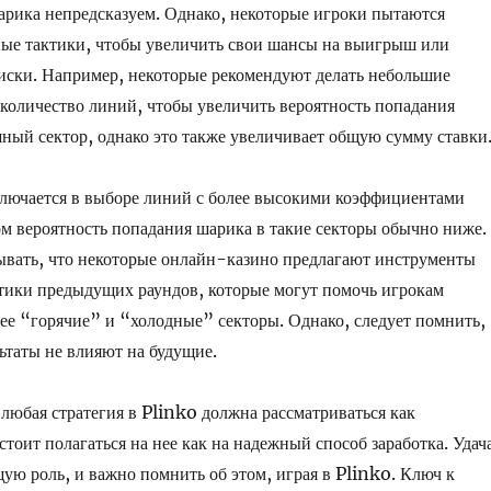
арика непредсказуем. Однако, некоторые игроки пытаются
ные тактики, чтобы увеличить свои шансы на выигрыш или
иски. Например, некоторые рекомендуют делать небольшие
 количество линий, чтобы увеличить вероятность попадания
ый сектор, однако это также увеличивает общую сумму ставки
ключается в выборе линий с более высокими коэффициентами
ом вероятность попадания шарика в такие секторы обычно ниже.
ывать, что некоторые онлайн-казино предлагают инструменты
стики предыдущих раундов, которые могут помочь игрокам
ее “горячие” и “холодные” секторы. Однако, следует помнить,
ьтаты не влияют на будущие.
 любая стратегия в Plinko должна рассматриваться как
стоит полагаться на нее как на надежный способ заработка. Удач
ую роль, и важно помнить об этом, играя в Plinko. Ключ к