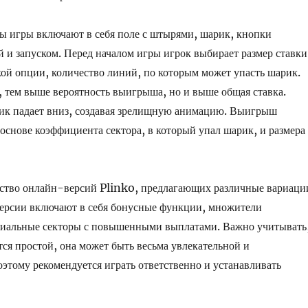
ы игры включают в себя поле с штырями, шарик, кнопки
й и запуском. Перед началом игры игрок выбирает размер ставки
кой опции, количество линий, по которым может упасть шарик.
 тем выше вероятность выигрыша, но и выше общая ставка.
рик падает вниз, создавая зрелищную анимацию. Выигрыш
 основе коэффициента сектора, в который упал шарик, и размера
ство онлайн-версий Plinko, предлагающих различные вариаци
версии включают в себя бонусные функции, множители
иальные секторы с повышенными выплатами. Важно учитывать
тся простой, она может быть весьма увлекательной и
этому рекомендуется играть ответственно и устанавливать