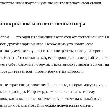
тветственный подход и умение контролировать свои ставки.
банкроллом и ответственная игра
оллом — это один из важнейших аспектов ответственной игры в
юбой другой азартной игре. Необходимо установить себе
т на сумму, которую вы готовы потратить на игру, и строго
. Не пытайтесь отыграться, если проиграли, и не делайте ставк
жете себе позволить потерять. Также важно установить лимит на
 проводите за игрой, чтобы избежать зависимости.
ные стратегии управления банкроллом, которые могут помочь
ь свои расходы. Например, можно использовать систему
вок, когда вы ставите определенную сумму на каждый раунд,
дыдущих результатов. Или можно использовать систему