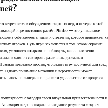
шей?
то встречаются в обсуждениях азартных игр, и интерес к этой
тывающей игре постоянно растёт. Plinko — это уникальное
ающее в себе элементы удачи и стратегии, которое привлекает к
пытных игроков. Суть игры заключается в том, чтобы сбросить
оля, усеянного штырями, и наблюдать, как он хаотично
попадая в один из секторов с различным денежным
Правила предельно просты, что делает игру доступной для всех,
та. Однако понимание механики и вероятностей может
ить шансы на выигрыш и принести удовольствие от процесса
а популярность благодаря своей визуальной привлекательности и
 Анимация падения шарика и ожидание результата создают