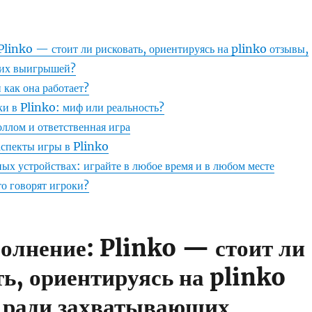
linko — стоит ли рисковать, ориентируясь на plinko отзывы,
щих выигрышей?
 как она работает?
ки в Plinko: миф или реальность?
ллом и ответственная игра
аспекты игры в Plinko
ых устройствах: играйте в любое время и в любом месте
о говорят игроки?
олнение: Plinko — стоит ли
ть, ориентируясь на plinko
 ради захватывающих