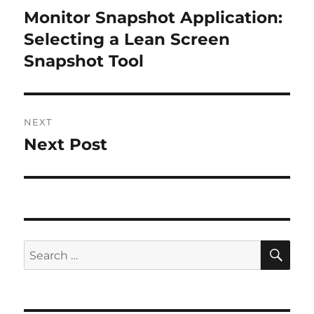
navigation
Monitor Snapshot Application:
Previous
Selecting a Lean Screen
post:
Snapshot Tool
NEXT
Next Post
Next
post:
SE
Search
for: