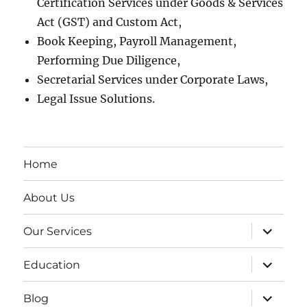
Certification Services under Goods & Services
Act (GST) and Custom Act,
Book Keeping, Payroll Management,
Performing Due Diligence,
Secretarial Services under Corporate Laws,
Legal Issue Solutions.
Home
About Us
expand
Our Services
child
menu
expand
Education
child
menu
expand
Blog
child