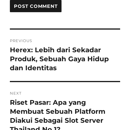
Post
PREVIOUS
navigation
Herex: Lebih dari Sekadar
Previous
Produk, Sebuah Gaya Hidup
post:
dan Identitas
NEXT
Riset Pasar: Apa yang
Next
Membuat Sebuah Platform
post:
Diakui Sebagai Slot Server
Thailand No 1?