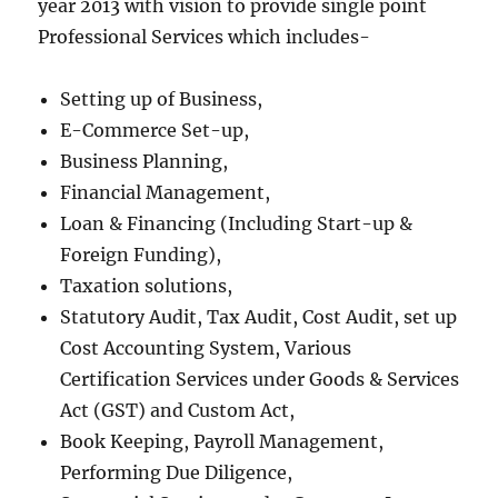
year 2013 with vision to provide single point
Professional Services which includes-
Setting up of Business,
E-Commerce Set-up,
Business Planning,
Financial Management,
Loan & Financing (Including Start-up &
Foreign Funding),
Taxation solutions,
Statutory Audit, Tax Audit, Cost Audit, set up
Cost Accounting System, Various
Certification Services under Goods & Services
Act (GST) and Custom Act,
Book Keeping, Payroll Management,
Performing Due Diligence,