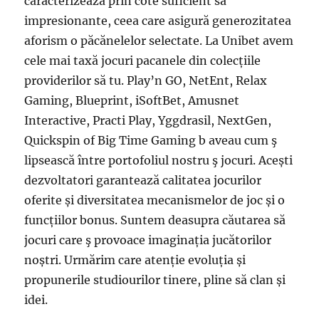
caracterizează prin cote suficient să
impresionante, ceea care asigură generozitatea
aforism o păcănelelor selectate. La Unibet avem
cele mai taxă jocuri pacanele din colecțiile
providerilor să tu. Play’n GO, NetEnt, Relax
Gaming, Blueprint, iSoftBet, Amusnet
Interactive, Practi Play, Yggdrasil, NextGen,
Quickspin of Big Time Gaming b aveau cum ş
lipsească între portofoliul nostru ş jocuri. Acești
dezvoltatori garantează calitatea jocurilor
oferite și diversitatea mecanismelor de joc și o
funcțiilor bonus. Suntem deasupra căutarea să
jocuri care ş provoace imaginația jucătorilor
noștri. Urmărim care atenție evoluția și
propunerile studiourilor tinere, pline să clan și
idei.