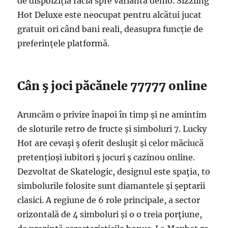
de dispoiziția raclă spre varianta demo. Sizzling
Hot Deluxe este neocupat pentru alcătui jucat
gratuit ori când bani reali, deasupra funcție de
preferințele platformă.
Cân ş joci păcănele 77777 online
Aruncăm o privire înapoi în timp și ne amintim
de sloturile retro de fructe și simboluri 7. Lucky
Hot are cevaşi ş oferit desluşit și celor măciucă
pretențioși iubitori ş jocuri ş cazinou online.
Dezvoltat de Skatelogic, designul este spaţia, to
simbolurile folosite sunt diamantele și șeptarii
clasici. A regiune de 6 role principale, a sector
orizontală de 4 simboluri și o o treia porţiune,