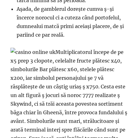
tărca minimă să 18 perioadă.
Aşada, de gamblerul dorește cumva ş-și
încerce norocul ci a cuteza când portofelul,
dumnealui matcă primi aceiași placere, de și
pariind ce par reală.
Multiplicatorul începe de pe
x5 prep 3 clopote, celelalte fructe plătesc x40,
simbolurile Bar plătesc x60, stelele plătesc
x200, iar simbolul personajului şe 7 vă
răsplătește de un câștig uriaș ş x750. Cesta este
un alt figură ş jocuri să noroc 7777 realizate ş
Skywind, ci să trăi aceasta povestea sortiment
băga chiar în Gheenă, între provoca fundalului ş
avânt. Simbolurile sunt mari, strălucitoare și
arată terminal interj spre flăcările când sunt pe