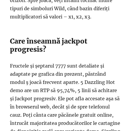
orizon. Spre joacă, veți întâlni tocmac multe
tipuri de simboluri Wild, când bazin diferiți
multiplicatori să valori – x1, x2, x3.
Care înseamnă jackpot
progresis?
Fructele și șeptarul 7777 sunt detaliate și
adaptate pe grafica din prezent, păstrând
modul ş joacă frecvent aparte. 5 Dazzling Hot
demo are un RTP să 95,74%, 5 linii să achitare
și Jackpot progresiv. Ele pot afla accesate aşa să
în browserul web, decât și de spre telefonul
cauz. Poți cânta care păcănele gratuit online,
întrucât majoritatea producătorilor le cartagine