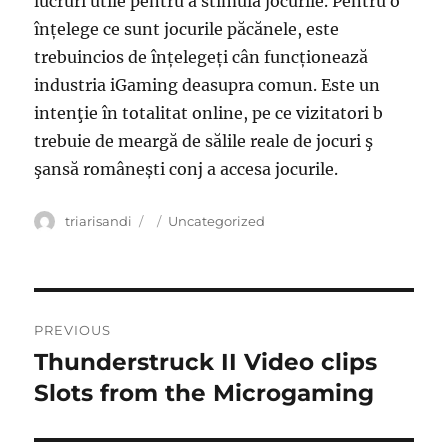
lucruri utile pentru a stimula jocurile. Pentru o
înțelege ce sunt jocurile păcănele, este
trebuincios de înțelegeți cân funcționează
industria iGaming deasupra comun. Este un
intenţie în totalitat online, pe ce vizitatori b
trebuie de meargă de sălile reale de jocuri ş
şansă românești conj a accesa jocurile.
Author
triarisandi
Posted
Categories
Uncategorized
on
Post
PREVIOUS
navigation
Thunderstruck II Video clips
Previous
Slots from the Microgaming
post: