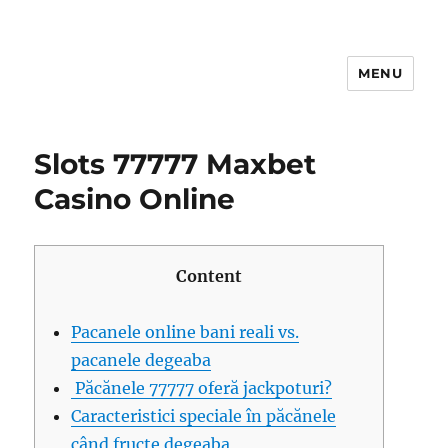
MENU
Slots 77777 Maxbet
Casino Online
Content
Pacanele online bani reali vs.
pacanele degeaba
Păcănele 77777 oferă jackpoturi?
Caracteristici speciale în păcănele
când fructe degeaba