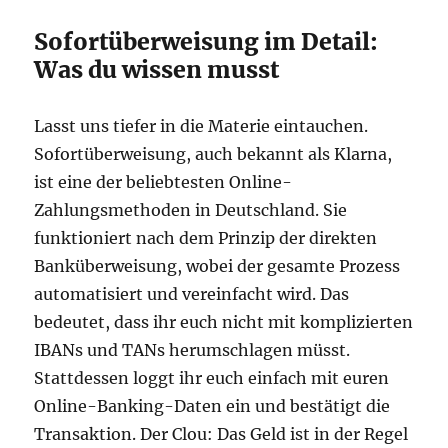
Sofortüberweisung im Detail:
Was du wissen musst
Lasst uns tiefer in die Materie eintauchen.
Sofortüberweisung, auch bekannt als Klarna,
ist eine der beliebtesten Online-
Zahlungsmethoden in Deutschland. Sie
funktioniert nach dem Prinzip der direkten
Banküberweisung, wobei der gesamte Prozess
automatisiert und vereinfacht wird. Das
bedeutet, dass ihr euch nicht mit komplizierten
IBANs und TANs herumschlagen müsst.
Stattdessen loggt ihr euch einfach mit euren
Online-Banking-Daten ein und bestätigt die
Transaktion. Der Clou: Das Geld ist in der Regel