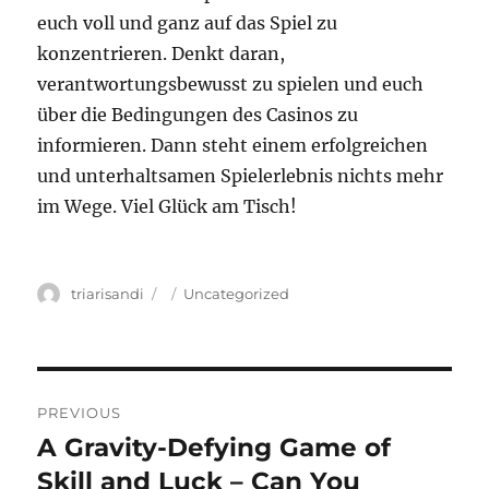
euch voll und ganz auf das Spiel zu
konzentrieren. Denkt daran,
verantwortungsbewusst zu spielen und euch
über die Bedingungen des Casinos zu
informieren. Dann steht einem erfolgreichen
und unterhaltsamen Spielerlebnis nichts mehr
im Wege. Viel Glück am Tisch!
Author
triarisandi
Posted
Categories
Uncategorized
on
Post
PREVIOUS
navigation
A Gravity-Defying Game of
Previous
Skill and Luck – Can You
post: