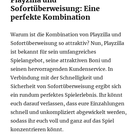
Sofortüberweisung: Eine
perfekte Kombination
Warum ist die Kombination von Playzilla und
Sofortüberweisung so attraktiv? Nun, Playzilla
ist bekannt für sein umfangreiches
Spielangebot, seine attraktiven Boni und
seinen hervorragenden Kundenservice. In
Verbindung mit der Schnelligkeit und
Sicherheit von Sofortüberweisung ergibt sich
ein rundum perfektes Spielerlebnis. Ihr könnt
euch darauf verlassen, dass eure Einzahlungen
schnell und unkompliziert abgewickelt werden,
sodass ihr euch voll und ganz auf das Spiel
konzentrieren könnt.