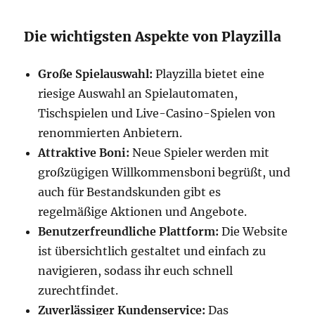
Die wichtigsten Aspekte von Playzilla
Große Spielauswahl:
Playzilla bietet eine
riesige Auswahl an Spielautomaten,
Tischspielen und Live-Casino-Spielen von
renommierten Anbietern.
Attraktive Boni:
Neue Spieler werden mit
großzügigen Willkommensboni begrüßt, und
auch für Bestandskunden gibt es
regelmäßige Aktionen und Angebote.
Benutzerfreundliche Plattform:
Die Website
ist übersichtlich gestaltet und einfach zu
navigieren, sodass ihr euch schnell
zurechtfindet.
Zuverlässiger Kundenservice:
Das