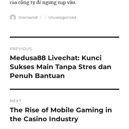
của công ty để ngừng nạp vào.
Author
triarisandi
Posted
Categories
Uncategorized
on
Post
PREVIOUS
navigation
Medusa88 Livechat: Kunci
Previous
Sukses Main Tanpa Stres dan
post:
Penuh Bantuan
NEXT
The Rise of Mobile Gaming in
Next
the Casino Industry
post: