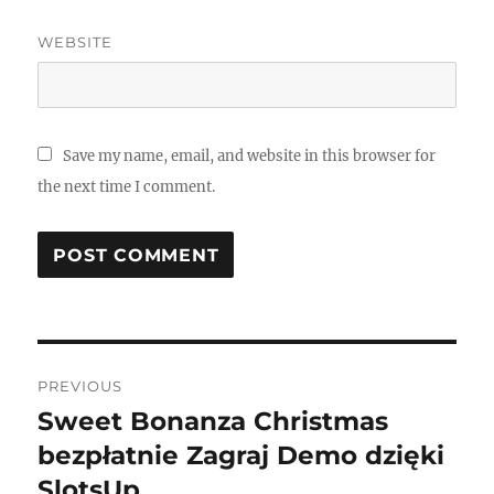
WEBSITE
Save my name, email, and website in this browser for
the next time I comment.
Post
PREVIOUS
navigation
Sweet Bonanza Christmas
Previous
bezpłatnie Zagraj Demo dzięki
post:
SlotsUp