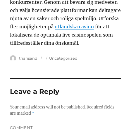
konkurrenter. Genom att bevara sig medveten
och välja licensierade plattformar kan deltagare
njuta av en säker och roliga spelmiljö. Utforska
fler möjligheter på
utländska casino
för att
lokalisera de optimala live casinospelen som
tillfredsställer dina önskemål.
Author
triarisandi
Posted
Categories
Uncategorized
on
Leave a Reply
Your email address will not be published.
Required fields
are marked
*
COMMENT