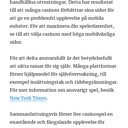
handhållna utrustningar. Detta har resulterat
till att många casinon förbättrar sina sidor för
att ge en problemfri upplevelse på mobila
enheter. För att maximera din spelerfarenhet,
se till att välja casinon med höga mobilvänliga
sidor.
För att delta ansvarsfullt är det betydelsefullt
att sätta ramar för sig själv. Många plattformar
förser hjälpmedel för självövervakning, till
exempel insättningstak och tidsbegränsningar.
För mer information om ansvarigt spel, besök
New York Times
.
Sammanfattningsvis förser live casinospel en
enastående och fängslande upplevelse för