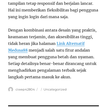
tampilan tetap responsif dan berjalan lancar.
Hal ini memberikan fleksibilitas bagi pengguna
yang ingin login dari mana saja.
Dengan kombinasi antara desain yang praktis,
keamanan terjamin, dan aksesibilitas tinggi,
tidak heran jika halaman
Link Alternatif
Medusa88
menjadi salah satu fitur andalan
yang membuat pengguna betah dan nyaman.
Setiap detailnya benar-benar dirancang untuk
menghadirkan pengalaman terbaik sejak
langkah pertama masuk ke akun.
Author
ciwep42804
Posted
Categories
Uncategorized
on