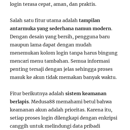
login terasa cepat, aman, dan praktis.
Salah satu fitur utama adalah
tampilan
antarmuka yang sederhana namun modern
.
Dengan desain yang bersih, pengguna baru
maupun lama dapat dengan mudah
menemukan kolom login tanpa harus bingung
mencari menu tambahan. Semua informasi
penting tersaji dengan jelas sehingga proses
masuk ke akun tidak memakan banyak waktu.
Fitur berikutnya adalah
sistem keamanan
berlapis
. Medusa88 memahami betul bahwa
keamanan akun adalah prioritas. Karena itu,
setiap proses login dilengkapi dengan enkripsi
canggih untuk melindungi data pribadi