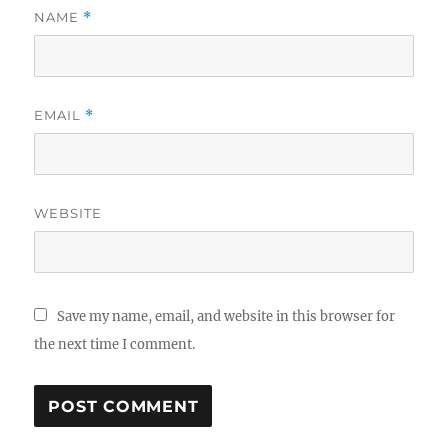
NAME
*
EMAIL
*
WEBSITE
Save my name, email, and website in this browser for
the next time I comment.