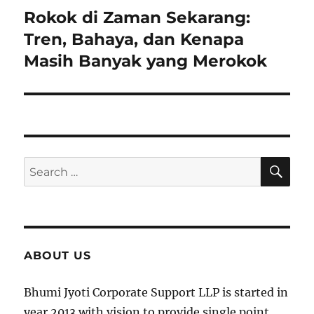
Rokok di Zaman Sekarang:
Next
Tren, Bahaya, dan Kenapa
post:
Masih Banyak yang Merokok
SE
Search
for:
ABOUT US
Bhumi Jyoti Corporate Support LLP is started in
year 2013 with vision to provide single point