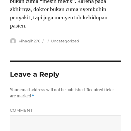
bukan cuma “mesin medis”. Karena pada
akhirnya, dokter bukan cuma nyembuhin
penyakit, tapi juga menyentuh kehidupan
pasien.
Author
yihagih276
Posted
Categories
Uncategorized
on
Leave a Reply
Your email address will not be published.
Required fields
are marked
*
COMMENT