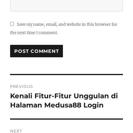
Save my name, email, and website in this browser for
the next time I comment.
Post
PREVIOUS
navigation
Kenali Fitur-Fitur Unggulan di
Previous
Halaman Medusa88 Login
post:
NEXT