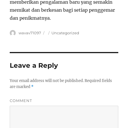
memberikan pengalaman baru yang semakin
memikat dan berkesan bagi setiap penggemar
dan penikmatnya.
Author
wavav71097
Posted
Categories
Uncategorized
on
Leave a Reply
Your email address will not be published.
Required fields
are marked
*
COMMENT