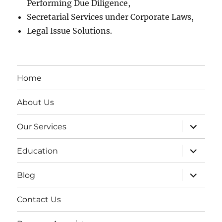
Performing Due Diligence,
Secretarial Services under Corporate Laws,
Legal Issue Solutions.
Home
About Us
expand
Our Services
child
menu
expand
Education
child
menu
expand
Blog
child
menu
Contact Us