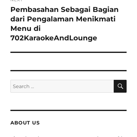
Pembasahan Sebagai Bagian
Next
dari Pengalaman Menikmati
post:
Menu di
702KaraokeAndLounge
SE
Search
for:
ABOUT US