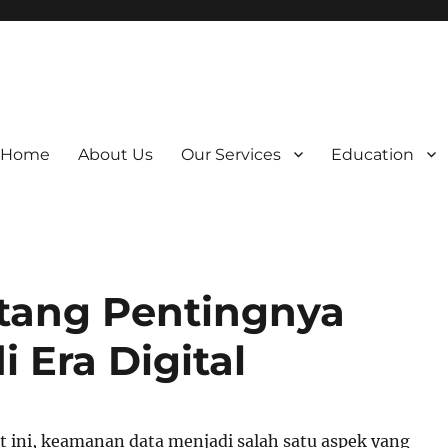
Home
About Us
Our Services
Education
tang Pentingnya
 Era Digital
aat ini, keamanan data menjadi salah satu aspek yang