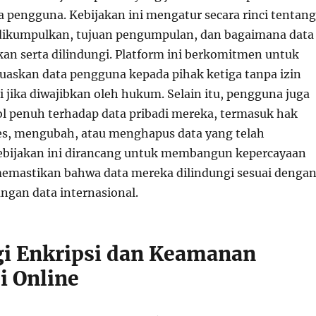
a pengguna. Kebijakan ini mengatur secara rinci tentang
 dikumpulkan, tujuan pengumpulan, dan bagaimana data
kan serta dilindungi. Platform ini berkomitmen untuk
uaskan data pengguna kepada pihak ketiga tanpa izin
i jika diwajibkan oleh hukum. Selain itu, pengguna juga
ol penuh terhadap data pribadi mereka, termasuk hak
s, mengubah, atau menghapus data yang telah
ebijakan ini dirancang untuk membangun kepercayaan
emastikan bahwa data mereka dilindungi sesuai denga
ngan data internasional.
i Enkripsi dan Keamanan
i Online