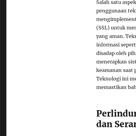
Salah satu aspe
penggunaan tekn
mengimplementa
(SSL) untuk mema
yang aman. Tekn
informasi seper
disadap oleh pih
menerapkan sist
keamanan saat 
Teknologi ini 
memastikan bahw
Perlindu
dan Sera