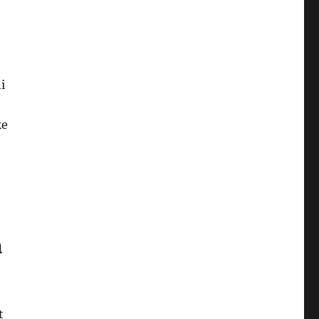
i
ke
a
t