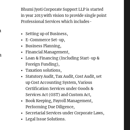
Bhumi Jyoti Corporate Support LLP is started
in year 2013 with vision to provide single point
Professional Services which includes-
a
Setting up of Business,
E-Commerce Set-up,
Business Planning,
Financial Management,
a
Loan & Financing (Including Start-up &
Foreign Funding),
Taxation solutions,
Statutory Audit, Tax Audit, Cost Audit, set
up Cost Accounting System, Various
Certification Services under Goods &
Services Act (GST) and Custom Act,
Book Keeping, Payroll Management,
Performing Due Diligence,
Secretarial Services under Corporate Laws,
Legal Issue Solutions.